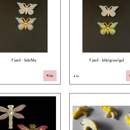
Fjäril - blå/lila
Fjäril - blå/grön/gul
4 kr