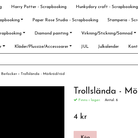
g
Harry Potter - Scrapbooking
Hunkydory craft - Scrapbooking
rapbooking
Paper Rose Studio - Scrapbooking
Stamperia - Sc
crapbooking
Diamond painting
Virkning/Stickning/Sömnad
r
Kläder/Plussize/Accessoarer
JUL
Julkalender
Kont
›
Berlocker
›
Trollslända - Mörkröd/röd
Trollslända - M
Finns i lager:
Antal:
6
4 kr