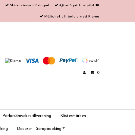
Skickas inom 1-2 dagar!
4,9 av 5 på Trustpilot ❤️
Möjlighet att betala med Klarna
0
 Pärlor/Smyckestillverkning
Klistermärken
king
Decorer - Scrapbooking