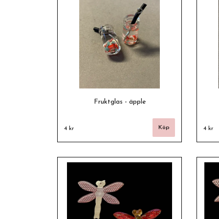
Fruktglas - äpple
4 kr
4 kr