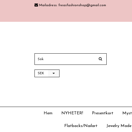
Mailadress:
freasfashionshop@gmail.com
SEK
Hem
NYHETER!
Presentkort
Myst
Flatbacks/Nailart
Jewelry Made