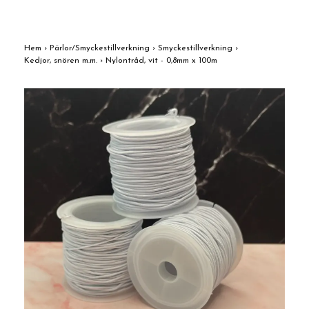
Hem
›
Pärlor/Smyckestillverkning
›
Smyckestillverkning
›
Kedjor, snören m.m.
›
Nylontråd, vit - 0,8mm x 100m