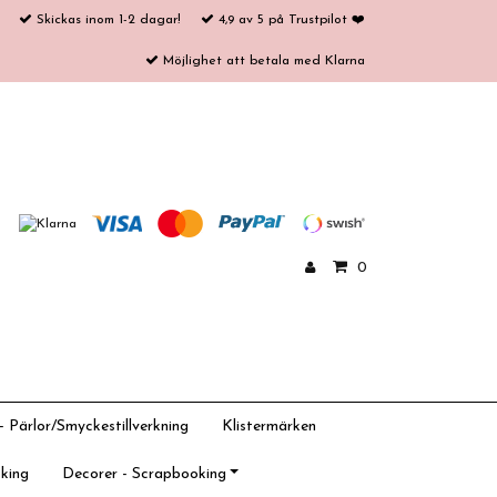
Skickas inom 1-2 dagar!
4,9 av 5 på Trustpilot ❤️
Möjlighet att betala med Klarna
0
 Pärlor/Smyckestillverkning
Klistermärken
king
Decorer - Scrapbooking