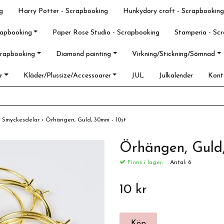
g
Harry Potter - Scrapbooking
Hunkydory craft - Scrapbooking
rapbooking
Paper Rose Studio - Scrapbooking
Stamperia - Sc
crapbooking
Diamond painting
Virkning/Stickning/Sömnad
r
Kläder/Plussize/Accessoarer
JUL
Julkalender
Kont
›
Smyckesdelar
›
Örhängen, Guld, 30mm - 10st
Örhängen, Guld
Finns i lager:
Antal:
6
10 kr