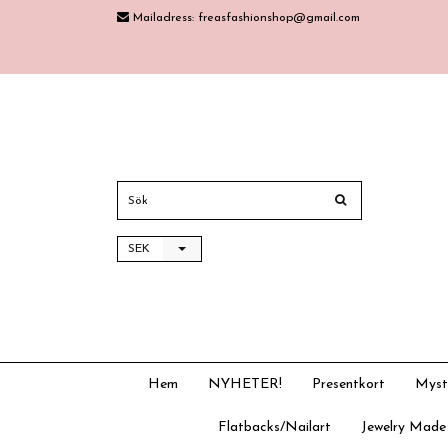
Mailadress:
freasfashionshop@gmail.com
SEK
Hem
NYHETER!
Presentkort
Myst
Flatbacks/Nailart
Jewelry Made