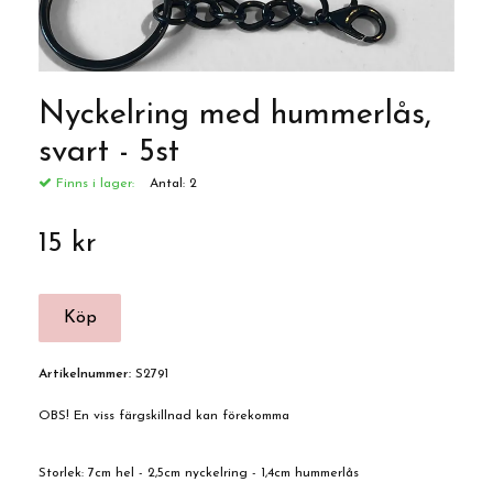
Nyckelring med hummerlås,
svart - 5st
Finns i lager:
Antal:
2
15 kr
Artikelnummer:
S2791
OBS! En viss färgskillnad kan förekomma
Storlek: 7cm hel - 2,5cm nyckelring - 1,4cm hummerlås