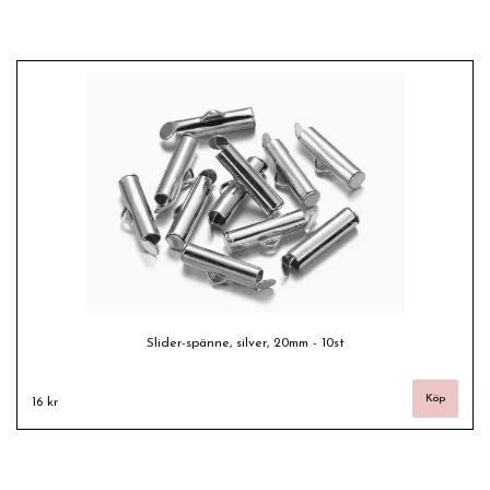
Slider-spänne, silver, 20mm - 10st
16 kr