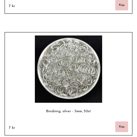
7 kr
Bindring, silver - 5mm, 50st
7 kr