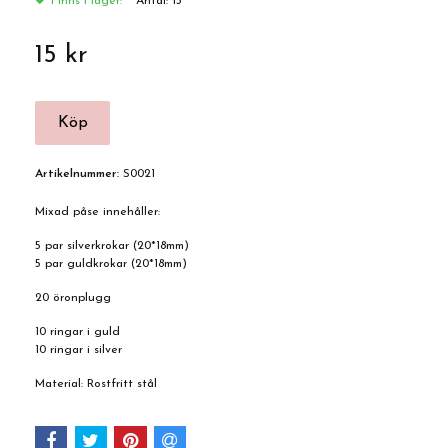
Finns i lager:
Antal:
13
15 kr
Artikelnummer:
S0021
Mixad påse innehåller:
5 par silverkrokar (20*18mm)
5 par guldkrokar (20*18mm)
20 öronplugg
10 ringar i guld
10 ringar i silver
Material: Rostfritt stål