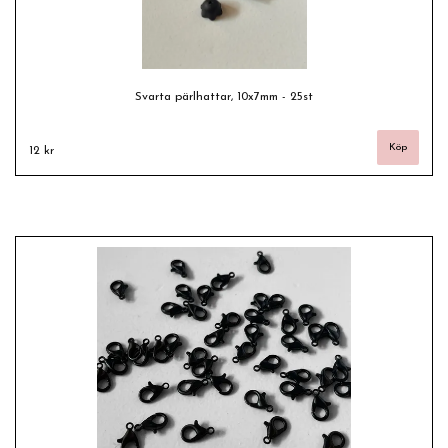
Svarta pärlhattar, 10x7mm - 25st
12 kr