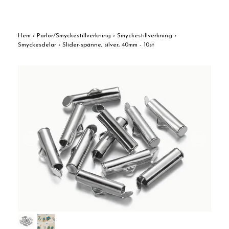
Hem
›
Pärlor/Smyckestillverkning
›
Smyckestillverkning
›
Smyckesdelar
›
Slider-spänne, silver, 40mm - 10st