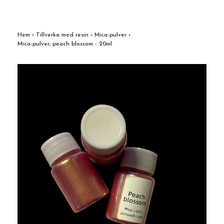
Hem
›
Tillverka med resin
›
Mica-pulver
›
Mica-pulver, peach blossom - 20ml