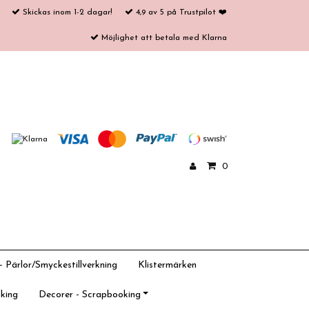
Skickas inom 1-2 dagar!
4,9 av 5 på Trustpilot ❤️
Möjlighet att betala med Klarna
0
 Pärlor/Smyckestillverkning
Klistermärken
king
Decorer - Scrapbooking