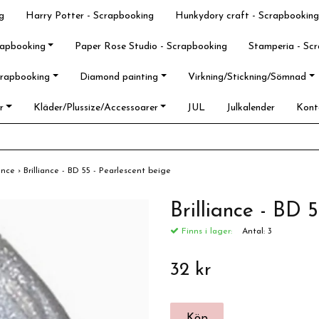
g
Harry Potter - Scrapbooking
Hunkydory craft - Scrapbooking
rapbooking
Paper Rose Studio - Scrapbooking
Stamperia - Sc
crapbooking
Diamond painting
Virkning/Stickning/Sömnad
r
Kläder/Plussize/Accessoarer
JUL
Julkalender
Kont
iance
›
Brilliance - BD 55 - Pearlescent beige
Brilliance - BD 
Finns i lager:
Antal:
3
32 kr