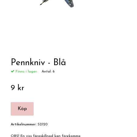
Pennkniv - Blå
Finns i lager:
Antal:
6
9 kr
Artikelnummer:
S2120
OBS! En viss färgskillnad kan förekomma