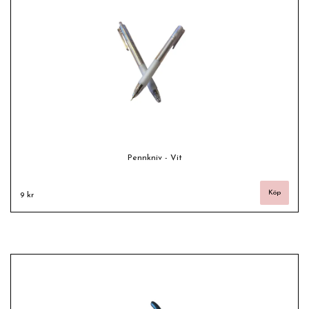
Pennkniv - Vit
9 kr