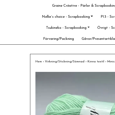
Graine Créative - Pärlor & Scrapbookin
Nellie´s choice - Scrapbooking
P13 - Sc
Tsukineko - Scrapbooking
Övrigt - S
Förvaring/Packning
Gåvor/Presentartikla
Hem
›
Virkning/Stickning/Sömnad
›
Kinna textil
›
Minic