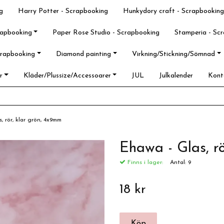
g
Harry Potter - Scrapbooking
Hunkydory craft - Scrapbooking
rapbooking
Paper Rose Studio - Scrapbooking
Stamperia - Sc
crapbooking
Diamond painting
Virkning/Stickning/Sömnad
r
Kläder/Plussize/Accessoarer
JUL
Julkalender
Kont
, rör, klar grön, 4x9mm
Ehawa - Glas, r
Finns i lager:
Antal:
9
18 kr