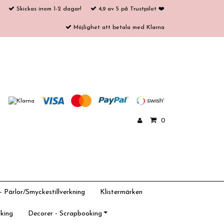
Skickas inom 1-2 dagar!
4,9 av 5 på Trustpilot ❤️
Möjlighet att betala med Klarna
0
 Pärlor/Smyckestillverkning
Klistermärken
king
Decorer - Scrapbooking