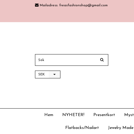
Mailadress:
freasfashionshop@gmail.com
SEK
Hem
NYHETER!
Presentkort
Myst
Flatbacks/Nailart
Jewelry Made