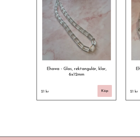
Ehawa - Glas, rektangulär, klar,
Eh
6x12mm
21 kr
21 kr