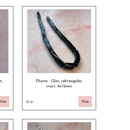
n,
Ehawa - Glas, rektangulär,
svart, 6x12mm
21 kr