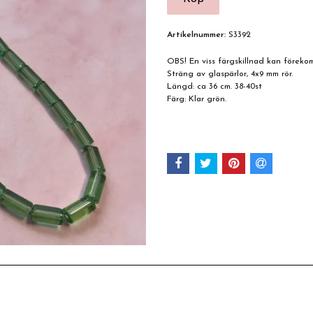
Artikelnummer:
S3392
OBS! En viss färgskillnad kan förek
Sträng av glaspärlor, 4x9 mm rör.
Längd: ca 36 cm. 38-40st
Färg: Klar grön.