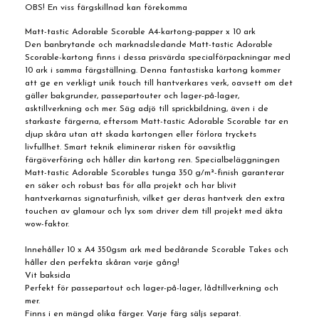
OBS! En viss färgskillnad kan förekomma
Matt-tastic Adorable Scorable A4-kartong-papper x 10 ark
Den banbrytande och marknadsledande Matt-tastic Adorable
Scorable-kartong finns i dessa prisvärda specialförpackningar med
10 ark i samma färgställning. Denna fantastiska kartong kommer
att ge en verkligt unik touch till hantverkares verk, oavsett om det
gäller bakgrunder, passepartouter och lager-på-lager,
asktillverkning och mer. Säg adjö till sprickbildning, även i de
starkaste färgerna, eftersom Matt-tastic Adorable Scorable tar en
djup skåra utan att skada kartongen eller förlora tryckets
livfullhet. Smart teknik eliminerar risken för oavsiktlig
färgöverföring och håller din kartong ren. Specialbeläggningen
Matt-tastic Adorable Scorables tunga 350 g/m²-finish garanterar
en säker och robust bas för alla projekt och har blivit
hantverkarnas signaturfinish, vilket ger deras hantverk den extra
touchen av glamour och lyx som driver dem till projekt med äkta
wow-faktor.
Innehåller 10 x A4 350gsm ark med bedårande Scorable Takes och
håller den perfekta skåran varje gång!
Vit baksida
Perfekt för passepartout och lager-på-lager, lådtillverkning och
mer.
Finns i en mängd olika färger. Varje färg säljs separat.