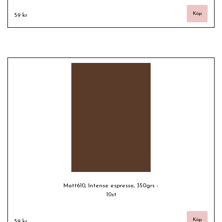
59 kr
Matt610, Intense espresso, 350grs -
10st
59 kr