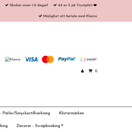
Skickas inom 1-2 dagar!
4,9 av 5 på Trustpilot ❤️
Möjlighet att betala med Klarna
0
 Pärlor/Smyckestillverkning
Klistermärken
king
Decorer - Scrapbooking