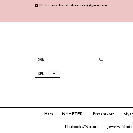
Mailadress:
freasfashionshop@gmail.com
SEK
Hem
NYHETER!
Presentkort
Myst
Flatbacks/Nailart
Jewelry Made