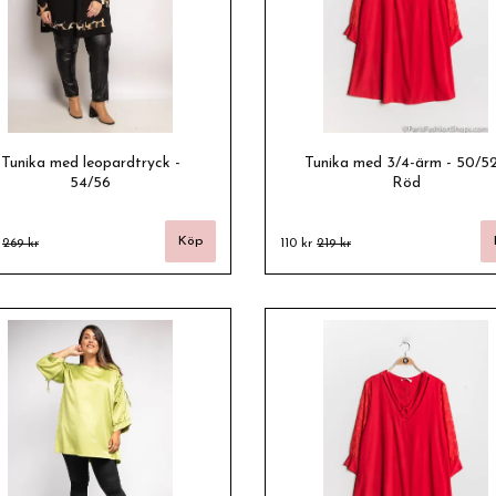
Tunika med leopardtryck -
Tunika med 3/4-ärm - 50/52
54/56
Röd
r
269 kr
110 kr
219 kr