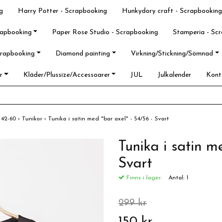
g
Harry Potter - Scrapbooking
Hunkydory craft - Scrapbooking
rapbooking
Paper Rose Studio - Scrapbooking
Stamperia - Sc
crapbooking
Diamond painting
Virkning/Stickning/Sömnad
r
Kläder/Plussize/Accessoarer
JUL
Julkalender
Kont
l 42-60
›
Tunikor
›
Tunika i satin med "bar axel" - 54/56 - Svart
Tunika i satin m
Svart
Finns i lager:
Antal:
1
299 kr
150 kr