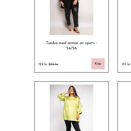
Tunika med ärmar av spets -
54/56
129 kr
259 kr
135 k