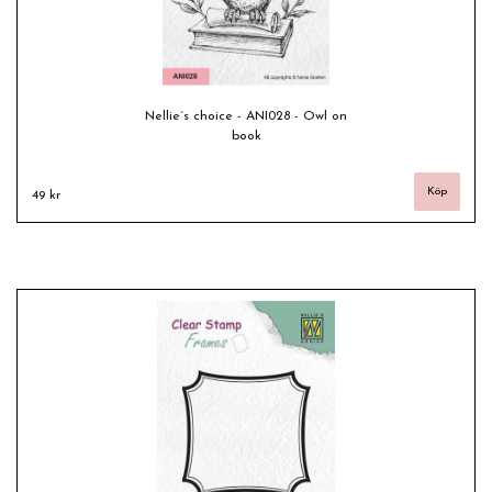
Nellie´s choice - ANI028 - Owl on
book
49 kr