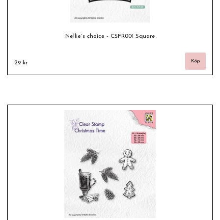
Nellie´s choice - CSFR001 Square
29 kr