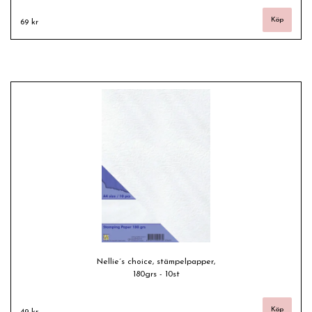
69 kr
Nellie´s choice, stämpelpapper,
180grs - 10st
49 kr