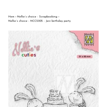
Hem
›
Nellie´s choice - Scrapbooking
›
Nellie´s choice - NCCS005 - Javi birthday party