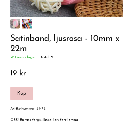
Satinband, ljusrosa - 10mm x
22m
Finns i lager:
Antal:
2
19 kr
Artikelnummer:
S1472
OBS! En viss färgskillnad kan förekomma