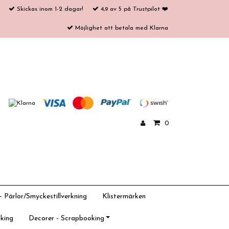
Skickas inom 1-2 dagar!
4,9 av 5 på Trustpilot ❤️
Möjlighet att betala med Klarna
0
 Pärlor/Smyckestillverkning
Klistermärken
king
Decorer - Scrapbooking