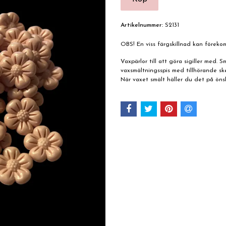
Artikelnummer:
S2131
OBS! En viss färgskillnad kan förek
Vaxpärlor till att göra sigiller med. Sm
vaxsmältningsspis med tillhörande ske
När vaxet smält häller du det på öns