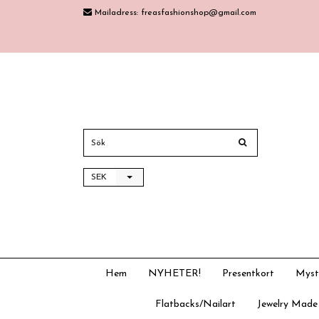
Mailadress:
freasfashionshop@gmail.com
SEK
Hem
NYHETER!
Presentkort
Myst
Flatbacks/Nailart
Jewelry Made