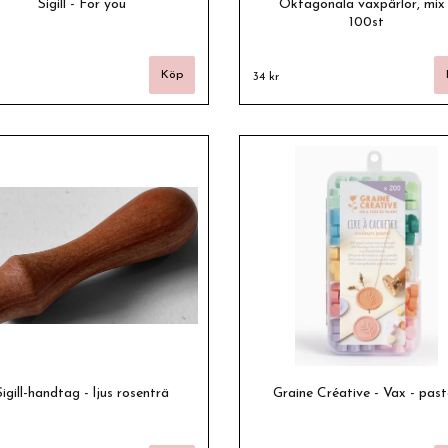
Sigill - For you
Oktagonala vaxpärlor, mix 
100st
34 kr
Sigill-handtag - ljus rosenträ
Graine Créative - Vax - paste