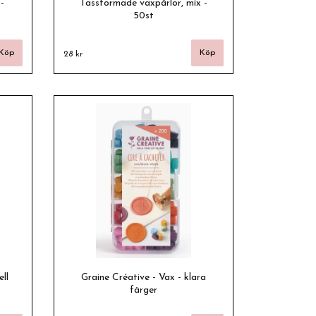
-
Tassformade vaxpärlor, mix -
50st
28 kr
ll
Graine Créative - Vax - klara
färger