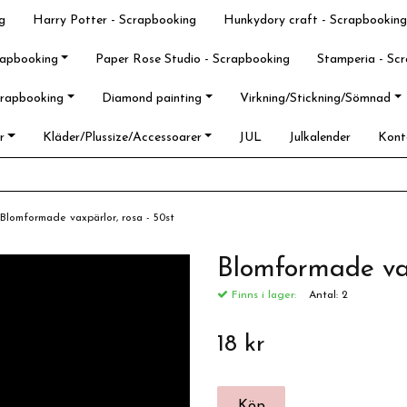
g
Harry Potter - Scrapbooking
Hunkydory craft - Scrapbooking
rapbooking
Paper Rose Studio - Scrapbooking
Stamperia - Sc
crapbooking
Diamond painting
Virkning/Stickning/Sömnad
r
Kläder/Plussize/Accessoarer
JUL
Julkalender
Kont
Blomformade vaxpärlor, rosa - 50st
Blomformade vax
Finns i lager:
Antal:
2
18 kr