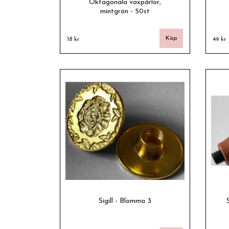
Oktagonala vaxpärlor,
mintgrön - 50st
18 kr
49 kr
Sigill - Blomma 3