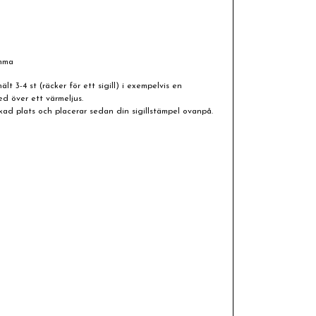
omma
ält 3-4 st (räcker för ett sigill) i exempelvis en
d över ett värmeljus.
kad plats och placerar sedan din sigillstämpel ovanpå.