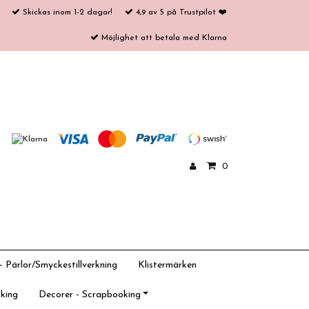
Skickas inom 1-2 dagar!
4,9 av 5 på Trustpilot ❤️
Möjlighet att betala med Klarna
0
 Pärlor/Smyckestillverkning
Klistermärken
king
Decorer - Scrapbooking