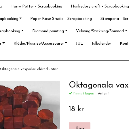
g
Harry Potter - Scrapbooking
Hunkydory craft - Scrapbooking
rapbooking
Paper Rose Studio - Scrapbooking
Stamperia - Sc
crapbooking
Diamond painting
Virkning/Stickning/Sömnad
r
Kläder/Plussize/Accessoarer
JUL
Julkalender
Kont
Oktagonala vaxpärlor, eldröd - 50st
Oktagonala vaxp
Finns i lager:
Antal:
1
18 kr