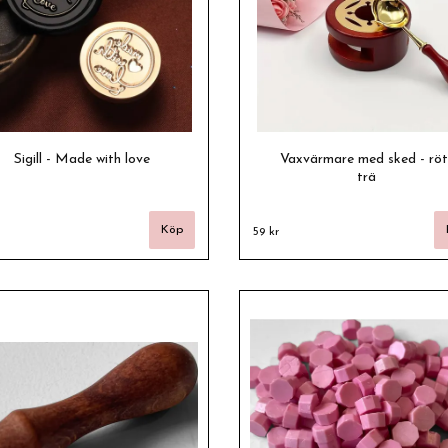
Sigill - Made with love
Vaxvärmare med sked - röt
trä
59 kr