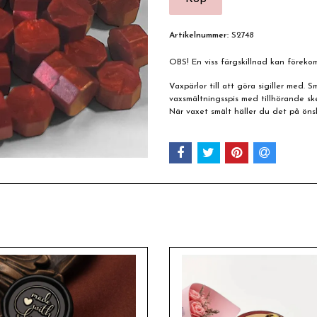
Artikelnummer:
S2748
OBS! En viss färgskillnad kan förek
Vaxpärlor till att göra sigiller med. Sm
vaxsmältningsspis med tillhörande ske
När vaxet smält häller du det på öns