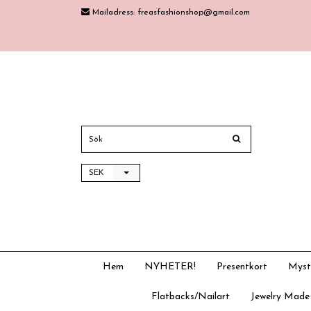
Mailadress:
freasfashionshop@gmail.com
SEK
Hem
NYHETER!
Presentkort
Myst
Flatbacks/Nailart
Jewelry Made