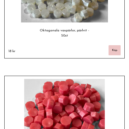
Oktagonala vaxpärlor, pärlvit -
50st
18 kr