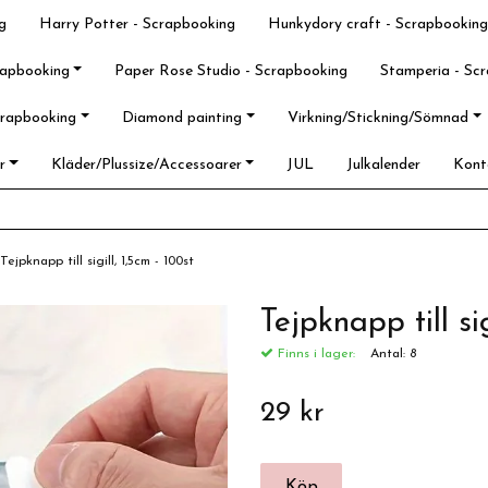
g
Harry Potter - Scrapbooking
Hunkydory craft - Scrapbooking
rapbooking
Paper Rose Studio - Scrapbooking
Stamperia - Sc
crapbooking
Diamond painting
Virkning/Stickning/Sömnad
r
Kläder/Plussize/Accessoarer
JUL
Julkalender
Kont
Tejpknapp till sigill, 1,5cm - 100st
Tejpknapp till sig
Finns i lager:
Antal:
8
29 kr