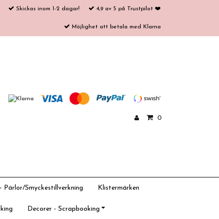
Skickas inom 1-2 dagar!
4,9 av 5 på Trustpilot ❤️
Möjlighet att betala med Klarna
0
 Pärlor/Smyckestillverkning
Klistermärken
king
Decorer - Scrapbooking