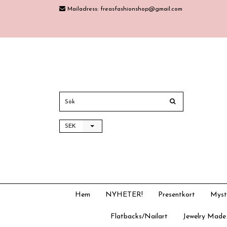
Mailadress:
freasfashionshop@gmail.com
SEK
Hem
NYHETER!
Presentkort
Myst
Flatbacks/Nailart
Jewelry Made