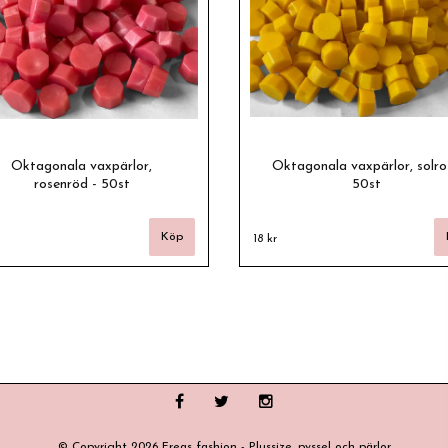
Oktagonala vaxpärlor,
Oktagonala vaxpärlor, solro
rosenröd - 50st
50st
18 kr
© Copyright 2026 Freas fashion - Plussize, pyssel och pärlor