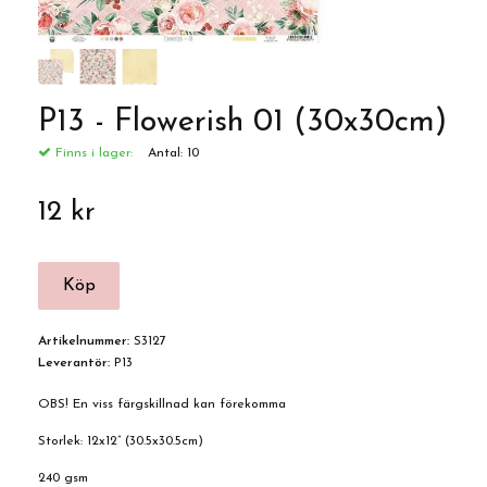
P13 - Flowerish 01 (30x30cm)
Finns i lager:
Antal:
10
12 kr
Artikelnummer:
S3127
Leverantör:
P13
OBS! En viss färgskillnad kan förekomma
Storlek: 12x12” (30.5x30.5cm)
240 gsm