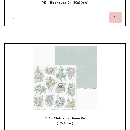
P13 - Birdhouse 04 (30x30cm)
12 kr
P13 - Christmas charm 04
(30x30cm)