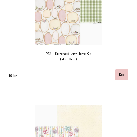
P13 - Stitched with love 04
(30x30cm)
12 kr