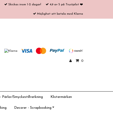
Skickas inom 1-2 dagar!
4,9 av 5 på Trustpilot ❤️
Möjlighet att betala med Klarna
0
 Pärlor/Smyckestillverkning
Klistermärken
king
Decorer - Scrapbooking