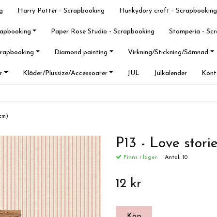
g
Harry Potter - Scrapbooking
Hunkydory craft - Scrapbooking
rapbooking
Paper Rose Studio - Scrapbooking
Stamperia - Sc
crapbooking
Diamond painting
Virkning/Stickning/Sömnad
r
Kläder/Plussize/Accessoarer
JUL
Julkalender
Kont
0cm)
P13 - Love stor
Finns i lager:
Antal:
10
12 kr