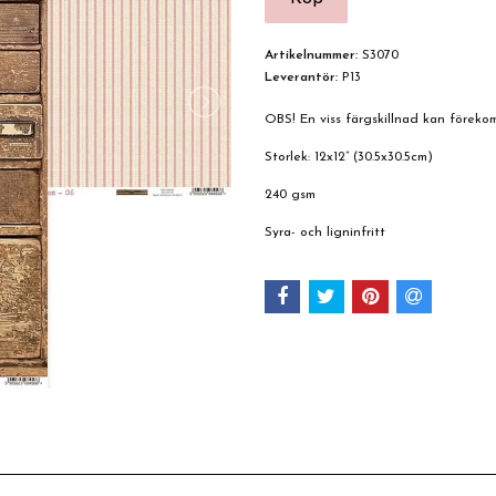
Artikelnummer:
S3070
Leverantör:
P13
OBS! En viss färgskillnad kan förek
Storlek: 12x12” (30.5x30.5cm)
240 gsm
Syra- och ligninfritt