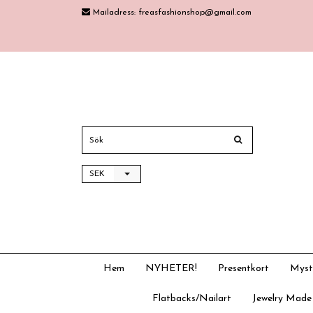
Mailadress:
freasfashionshop@gmail.com
SEK
Hem
NYHETER!
Presentkort
Myst
Flatbacks/Nailart
Jewelry Made