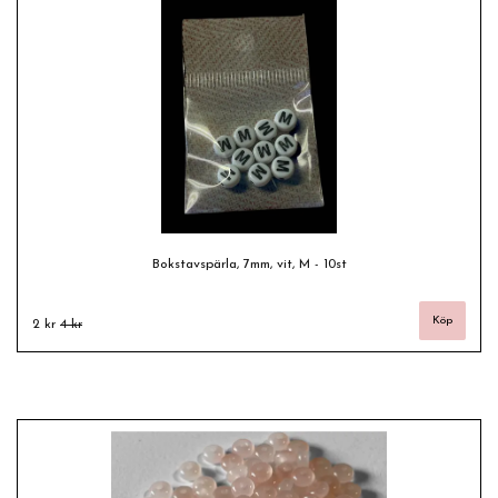
Bokstavspärla, 7mm, vit, M - 10st
2 kr
4 kr