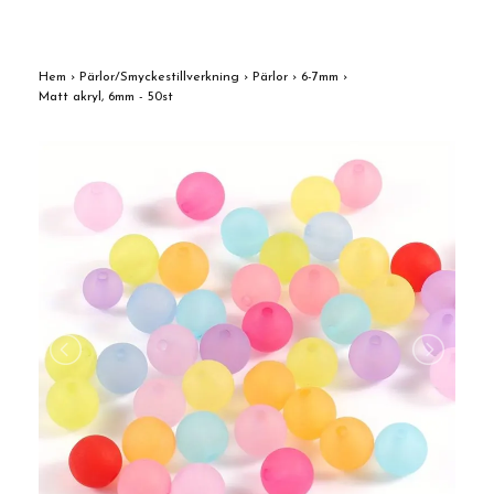
Hem
›
Pärlor/Smyckestillverkning
›
Pärlor
›
6-7mm
›
Matt akryl, 6mm - 50st