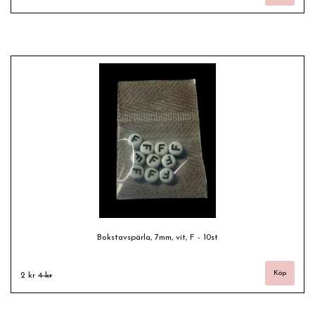
Bokstavspärla, 7mm, vit, F - 10st
2 kr
4 kr