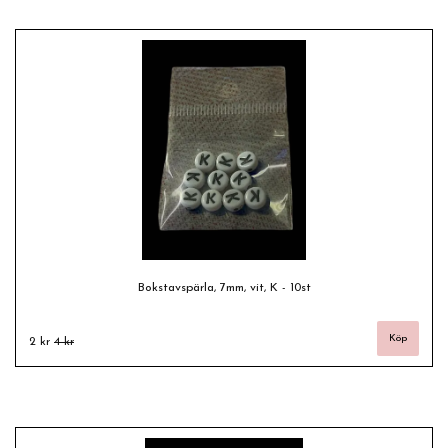
Bokstavspärla, 7mm, vit, K - 10st
2 kr
4 kr