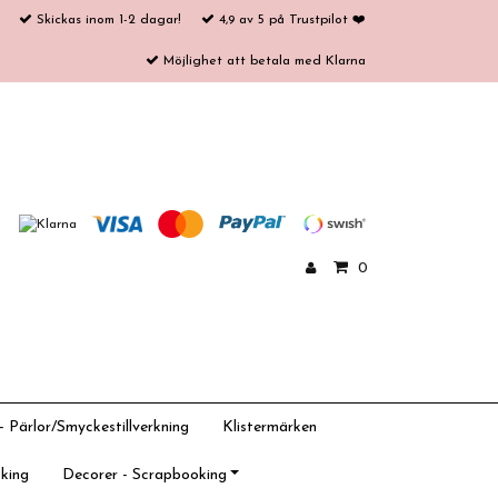
Skickas inom 1-2 dagar!
4,9 av 5 på Trustpilot ❤️
Möjlighet att betala med Klarna
0
 Pärlor/Smyckestillverkning
Klistermärken
king
Decorer - Scrapbooking