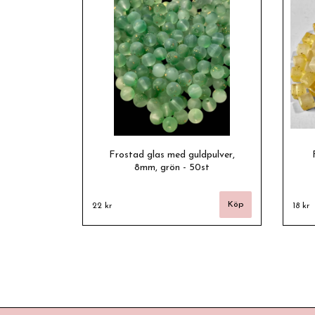
Frostad glas med guldpulver,
8mm, grön - 50st
22 kr
18 kr