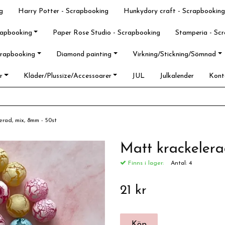
g
Harry Potter - Scrapbooking
Hunkydory craft - Scrapbooking
rapbooking
Paper Rose Studio - Scrapbooking
Stamperia - Sc
crapbooking
Diamond painting
Virkning/Stickning/Sömnad
r
Kläder/Plussize/Accessoarer
JUL
Julkalender
Kont
erad, mix, 8mm - 50st
Matt krackelera
Finns i lager:
Antal:
4
21 kr