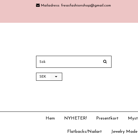
Mailadress:
freasfashionshop@gmail.com
SEK
Hem
NYHETER!
Presentkort
Myst
Flatbacks/Nailart
Jewelry Made