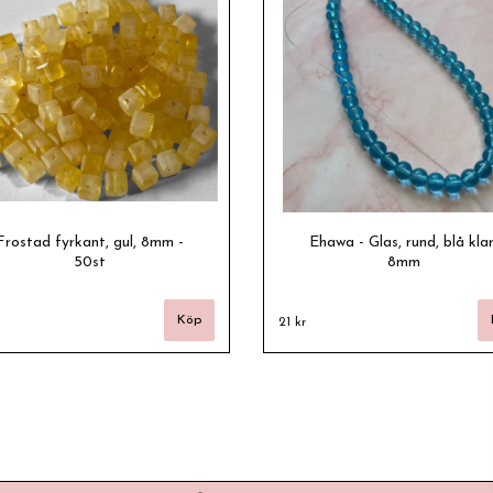
Frostad fyrkant, gul, 8mm -
Ehawa - Glas, rund, blå klar
50st
8mm
21 kr