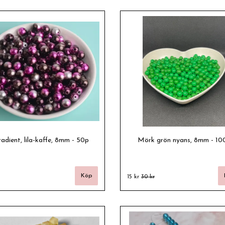
adient, lila-kaffe, 8mm - 50p
Mörk grön nyans, 8mm - 10
15 kr
30 kr