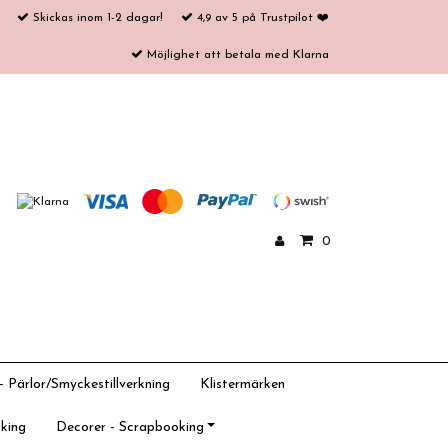
Skickas inom 1-2 dagar!
4,9 av 5 på Trustpilot ❤️
Möjlighet att betala med Klarna
0
 Pärlor/Smyckestillverkning
Klistermärken
king
Decorer - Scrapbooking