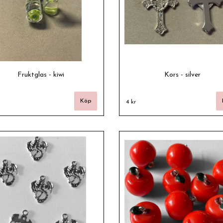
Fruktglas - kiwi
Kors - silver
4 kr