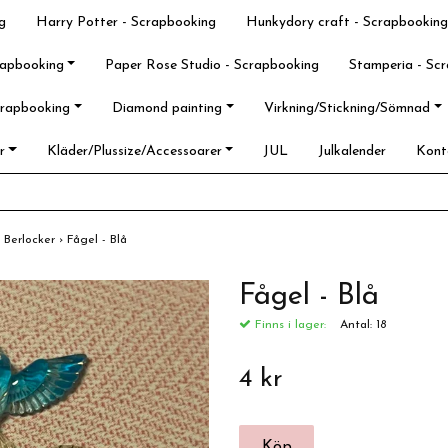
g
Harry Potter - Scrapbooking
Hunkydory craft - Scrapbooking
rapbooking
Paper Rose Studio - Scrapbooking
Stamperia - Sc
crapbooking
Diamond painting
Virkning/Stickning/Sömnad
r
Kläder/Plussize/Accessoarer
JUL
Julkalender
Kont
›
Berlocker
›
Fågel - Blå
Fågel - Blå
Finns i lager:
Antal:
18
4 kr