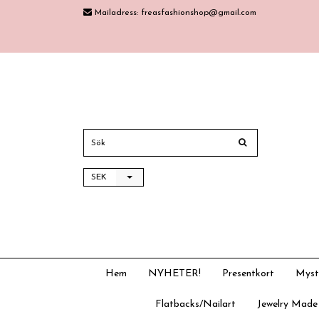
Mailadress:
freasfashionshop@gmail.com
SEK
Hem
NYHETER!
Presentkort
Myst
Flatbacks/Nailart
Jewelry Made