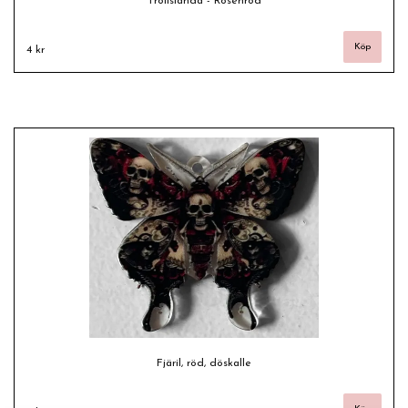
Trollslända - Rosenröd
4 kr
Fjäril, röd, döskalle