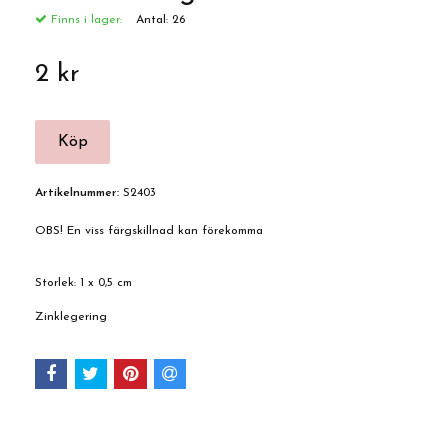
Finns i lager:
Antal:
26
2 kr
Artikelnummer:
S2403
OBS! En viss färgskillnad kan förekomma
Storlek: 1 x 0,5 cm
Zinklegering