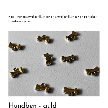
Hem
›
Pärlor/Smyckestillverkning
›
Smyckestillverkning
›
Berlocker
›
Hundben - guld
Hundben - guld