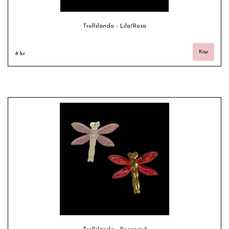
Trollslända - Lila/Rosa
4 kr