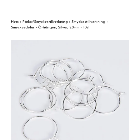
Hem
›
Pärlor/Smyckestillverkning
›
Smyckestillverkning
›
Smyckesdelar
›
Örhängen, Silver, 20mm - 10st