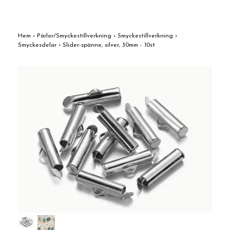
Hem
›
Pärlor/Smyckestillverkning
›
Smyckestillverkning
›
Smyckesdelar
›
Slider-spänne, silver, 30mm - 10st