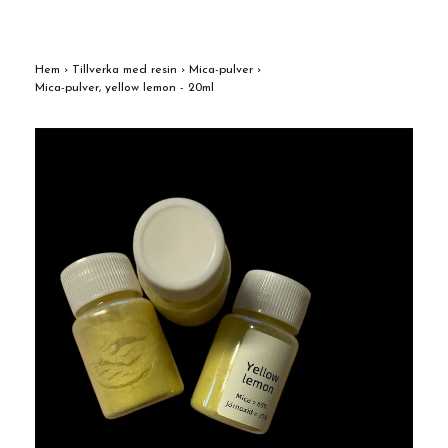
Hem
›
Tillverka med resin
›
Mica-pulver
›
Mica-pulver, yellow lemon - 20ml