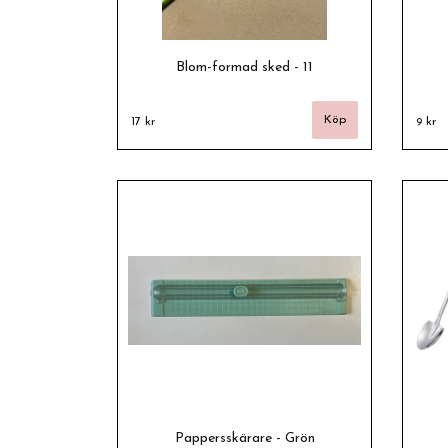
Blom-formad sked - 11
17 kr
9 kr
Pappersskärare - Grön