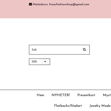
Mailadress:
freasfashionshop@gmail.com
SEK
Hem
NYHETER!
Presentkort
Myst
Flatbacks/Nailart
Jewelry Made