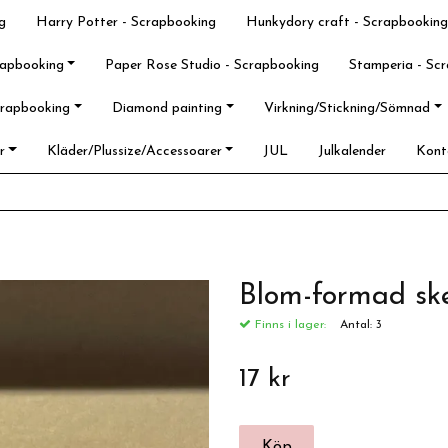
g
Harry Potter - Scrapbooking
Hunkydory craft - Scrapbooking
rapbooking
Paper Rose Studio - Scrapbooking
Stamperia - Sc
crapbooking
Diamond painting
Virkning/Stickning/Sömnad
r
Kläder/Plussize/Accessoarer
JUL
Julkalender
Kont
Blom-formad sk
Finns i lager:
Antal:
3
17 kr