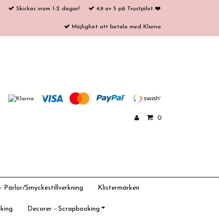
Skickas inom 1-2 dagar!
4,9 av 5 på Trustpilot ❤️
Möjlighet att betala med Klarna
0
 Pärlor/Smyckestillverkning
Klistermärken
king
Decorer - Scrapbooking