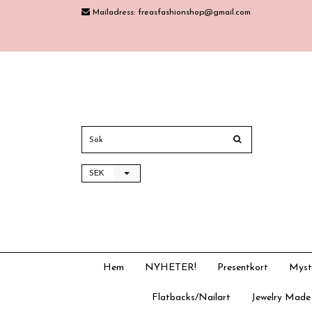
Mailadress:
freasfashionshop@gmail.com
SEK
Hem
NYHETER!
Presentkort
Myst
Flatbacks/Nailart
Jewelry Made