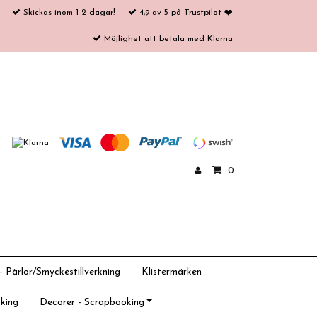
Skickas inom 1-2 dagar!
4,9 av 5 på Trustpilot ❤️
Möjlighet att betala med Klarna
0
 Pärlor/Smyckestillverkning
Klistermärken
king
Decorer - Scrapbooking