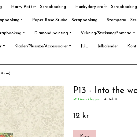
g
Harry Potter - Scrapbooking
Hunkydory craft - Scrapbooking
rapbooking
Paper Rose Studio - Scrapbooking
Stamperia - Sc
crapbooking
Diamond painting
Virkning/Stickning/Sömnad
r
Kläder/Plussize/Accessoarer
JUL
Julkalender
Kont
0x30cm)
P13 - Into the 
Finns i lager:
Antal:
10
12 kr