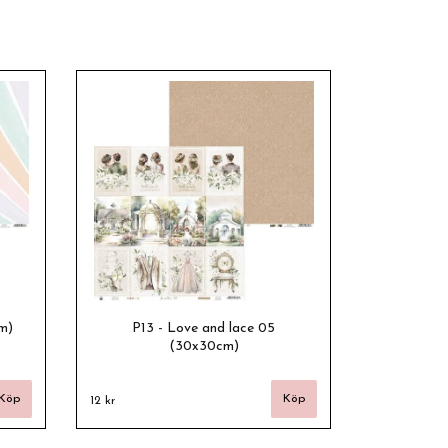
m)
P13 - Love and lace 05
(30x30cm)
12 kr