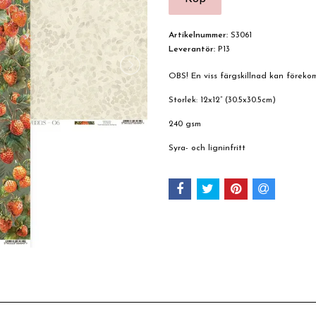
Artikelnummer:
S3061
Leverantör:
P13
OBS! En viss färgskillnad kan förek
Storlek: 12x12” (30.5x30.5cm)
240 gsm
Syra- och ligninfritt