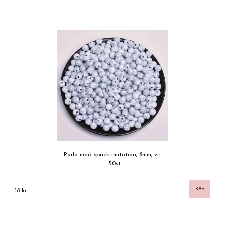
Pärla med sprick-imitation, 8mm, vit
- 50st
18 kr